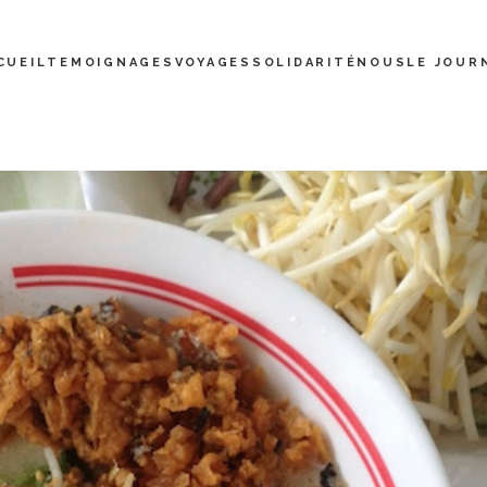
CUEIL
TEMOIGNAGES
VOYAGES
SOLIDARITÉ
NOUS
LE JOUR