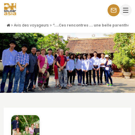
»
Avis des voyageurs
»
“….Ces rencontres … une belle parenthèse
NOS VOYAGEURS PARLENT
“….Ces rencontres … une belle
parenthèse ensoleillée…”